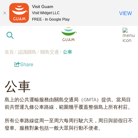
Visit Guam
Visit Widget LLC
VIEW
FREE - In Google Play
首頁
認識關島
關島交通
公車
Share
公車
島上的公共運輸服務由關島交通局（GMTA）提供。當局目
前共營運九條公車路線，範圍幾乎覆蓋整個島上所有村莊。
所有公車路線從周一至周六每周行駛六天，周日與節假日不
發車。服務對象包括一般大眾與行動不便者。